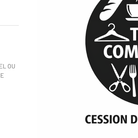
EL OU
NE