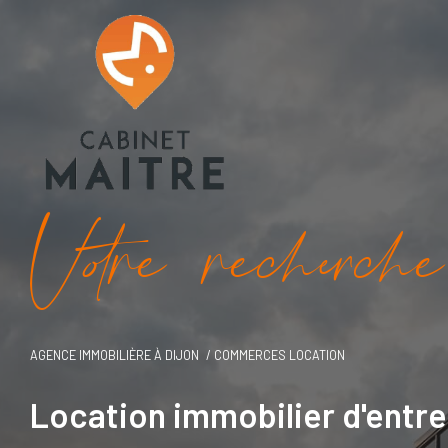
V
o
r
e
r
e
c
e
c
e
AGENCE IMMOBILIÈRE À DIJON
COMMERCES LOCATION
Location immobilier d'ent