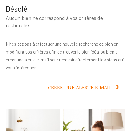
Budget
Désolé
Budget
Aucun bien ne correspond à vos critères de
Surface
recherche
Surface
N'hésitez pas à effectuer une nouvelle recherche de bien en
Pièces
Pièces
modifiant vos critères afin de trouver le bien idéal ou bien à
créer une alerte e-mail pour recevoir directement les biens qui
Référence
vous intéressent.
CREER UNE ALERTE E-MAIL
AFFINER LES CRITÈRES
TERRASSE
PARKING
PISCINE
FILTRER PAR