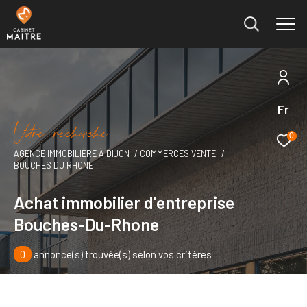
Fr
Effectuer une recherche
V
o
r
e
r
e
c
e
c
e
et trouver le bien qui correspond à vos critères
0
AGENCE IMMOBILIÈRE À DIJON
COMMERCES VENTE
BOUCHES DU RHONE
Type
d'offre
Vente immobilier professionnel
Achat immobilier d'entreprise
Bouches-Du-Rhone
Type
de
Type de bien
bien
0
annonce(s) trouvée(s) selon vos critères
Ville