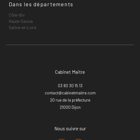
Dans les départements
Côte-d'or
Haute-Savoie
Saône-et-Loire
Cabinet Maitre
03 80 30 15 13
contact@cabinetmaitre.com
20 rue de la préfecture
21000
dijon
Nous suivre sur