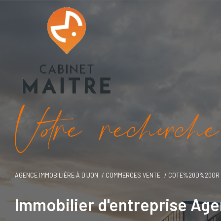
V
o
r
e
r
e
c
e
c
e
AGENCE IMMOBILIÈRE À DIJON
COMMERCES VENTE
COTE%20D%20OR
Immobilier d'entreprise Ag