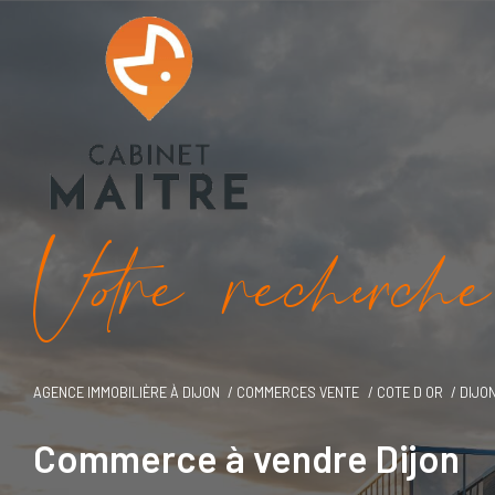
V
o
r
e
r
e
c
e
c
e
AGENCE IMMOBILIÈRE À DIJON
COMMERCES VENTE
COTE D OR
DIJO
Commerce à vendre Dijon