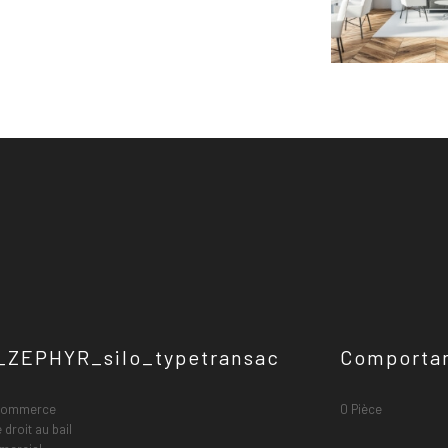
ZEPHYR_silo_typetransac
Comporta
 commerce
0 Pièce
droit au bail