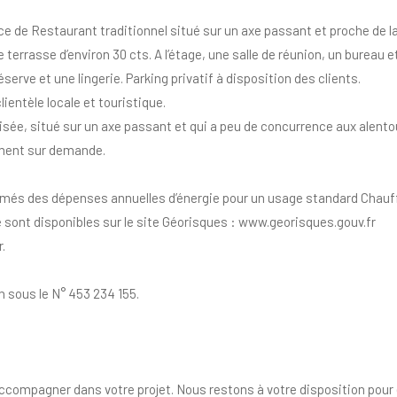
de Restaurant traditionnel situé sur un axe passant et proche de la
e terrasse d’environ 30 cts. A l’étage, une salle de réunion, un burea
rve et une lingerie. Parking privatif à disposition des clients.
ientèle locale et touristique.
lisée, situé sur un axe passant et qui a peu de concurrence aux alent
ement sur demande.
més des dépenses annuelles d’énergie pour un usage standard Chauff
 sont disponibles sur le site Géorisques : www.georisques.gouv.fr
.
sous le N° 453 234 155.
compagner dans votre projet. Nous restons à votre disposition pour e