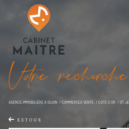
V
o
r
e
r
e
c
e
c
e
AGENCE IMMOBILIÈRE À DIJON
COMMERCES VENTE
COTE D OR
ST J
RETOUR