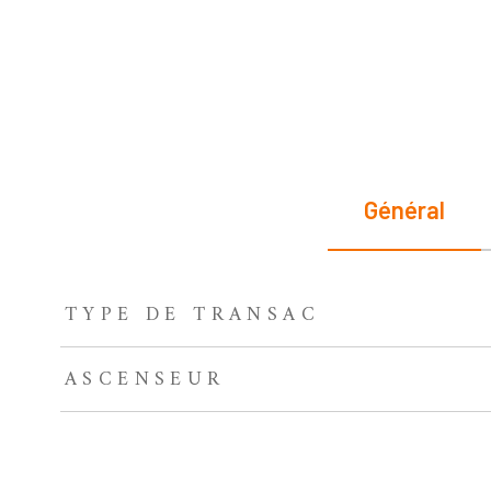
Général
TYPE DE TRANSAC
TRAD_ZEPHYR_Caracteristique
TRAD_ZEPHYR_Valeurs
ASCENSEUR