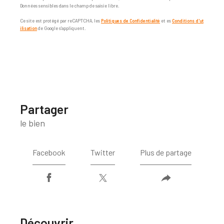
Données sensibles dans le champ de saisie libre.
Ce site est protégé par reCAPTCHA, les
Politiques de Confidentialité
et es
Conditions d'ut
ilisation
de Google s'appliquent.
partager
le bien
Facebook
Twitter
Plus de partage
découvrir