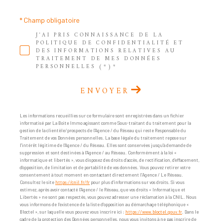
* Champ obligatoire
J'AI PRIS CONNAISSANCE DE LA
POLITIQUE DE CONFIDENTIALITÉ ET
DES INFORMATIONS RELATIVES AU
TRAITEMENT DE MES DONNÉES
PERSONNELLES (*)*
ENVOYER
Les informations recueillies sur ce formulaire sont enregistrées dans un fichier
informatisé par La Boite Immo agissant comme Sous-traitant du traitement pour la
gestion de la clientèle/prospects de l'Agence / du Réseau qui reste Responsable du
Traitement de vos Données personnelles. La base légale du traitement repose sur
l'intérêt légitime de l'Agence / du Réseau. Elles sont conservées jusqu'à demande de
suppression et sont destinées à l'Agence / au Réseau. Conformément à la loi «
informatique et libertés », vous disposez des droits d’accès, de rectification, d’effacement,
d’opposition, de limitation et de portabilité de vos données. Vous pouvez retirer votre
consentement à tout moment en contactant directement l’Agence / Le Réseau.
Consultez le site
https://cnil.fr/fr
pour plus d’informations sur vos droits. Si vous
estimez, après avoir contacté l'Agence / le Réseau, que vos droits « Informatique et
Libertés » ne sont pas respectés, vous pouvez adresser une réclamation à la CNIL. Nous
vous informons de l’existence de la liste d'opposition au démarchage téléphonique «
Bloctel », sur laquelle vous pouvez vous inscrire ici :
https://www.bloctel.gouv.fr
. Dans le
cadre de la protection des Données personnelles, nous vous invitons à ne pas inscrire de