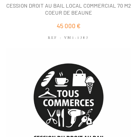
COUPS DE COEUR
EXCLUSIVITÉS
CESSION DROIT AU BAIL LOCAL COMMERCIAL 70 M2
NOUVEAUTÉS
COEUR DE BEAUNE
45 000 €
RECHERCHER
REF : VM1-1383