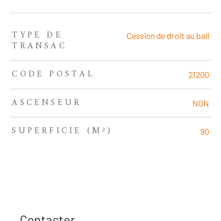
TYPE DE
TRAD_ZEPHYR_Caracteristique
TRAD_ZEPHYR_Valeurs
Cession de droit au bail
TRANSAC
CODE POSTAL
21200
ASCENSEUR
NON
SUPERFICIE (M²)
90
Contacter