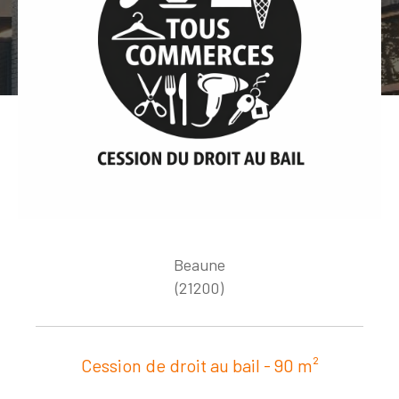
Budget
Budget
Surface
Surface
Pièces
Pièces
Référence
Beaune
AFFINER LES CRITÈRES
(21200)
TERRASSE
PARKING
PISCINE
FILTRER PAR
Cession de droit au bail - 90 m²