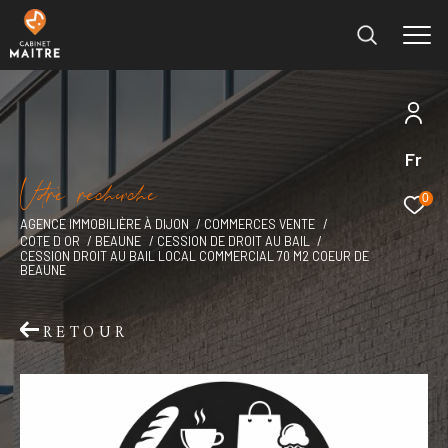
Fr
Effectuer une recherche
V
o
r
e
r
e
c
e
c
e
et trouver le bien qui correspond à vos critères
0
AGENCE IMMOBILIÈRE À DIJON
COMMERCES VENTE
COTE D OR
BEAUNE
CESSION DE DROIT AU BAIL
Type
CESSION DROIT AU BAIL LOCAL COMMERCIAL 70 M2 COEUR DE
d'offre
Vente immobilier professionnel
BEAUNE
Type
RETOUR
de
Type de bien
bien
Ville