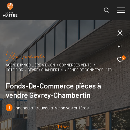
Fr
Effectuer une recherche
V
o
r
e
r
e
c
e
c
e
et trouver le bien qui correspond à vos critères
0
AGENCE IMMOBILIÈRE À DIJON
COMMERCES VENTE
COTE D OR
GEVREY CHAMBERTIN
FONDS DE COMMERCE
T0
Type
d'offre
Vente immobilier professionnel
Fonds-De-Commerce pièces à
vendre Gevrey-Chambertin
Type
de
Type de bien
bien
1
annonce(s) trouvée(s) selon vos critères
Ville
Tri par