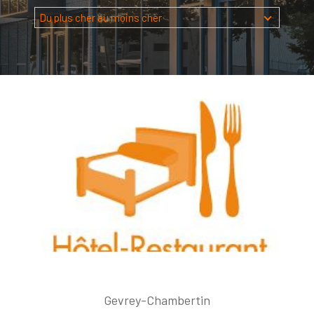
Budget
Du plus cher au moins cher
Budget
Surface
Surface
Pièces
Pièces
Référence
AFFINER LES CRITÈRES
TERRASSE
PARKING
PISCINE
FILTRER PAR
Gevrey-Chambertin