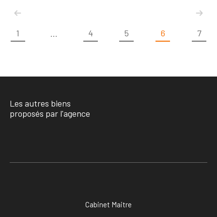
1
4
5
6
7
...
Les autres biens
proposés par l'agence
Cabinet Maitre