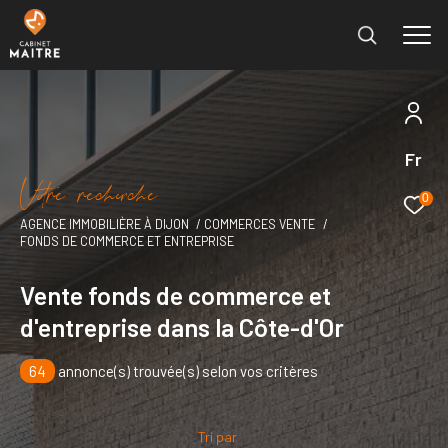
Fr
Effectuer une recherche
V
o
r
e
r
e
c
e
c
e
et trouver le bien qui correspond à vos critères
0
AGENCE IMMOBILIÈRE À DIJON
COMMERCES VENTE
FONDS DE COMMERCE ET ENTREPRISE
Type
d'offre
Vente immobilier professionnel
Vente fonds de commerce et
d'entreprise dans la Côte-d'Or
Type
de
Type de bien
bien
64
annonce(s) trouvée(s) selon vos critères
Ville
Tri par