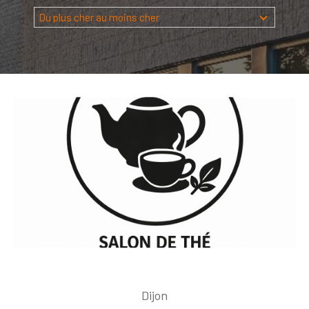
Budget
Du plus cher au moins cher
Budget
Surface
Surface
Pièces
Pièces
Référence
AFFINER LES CRITÈRES
TERRASSE
PARKING
PISCINE
FILTRER PAR
Dijon