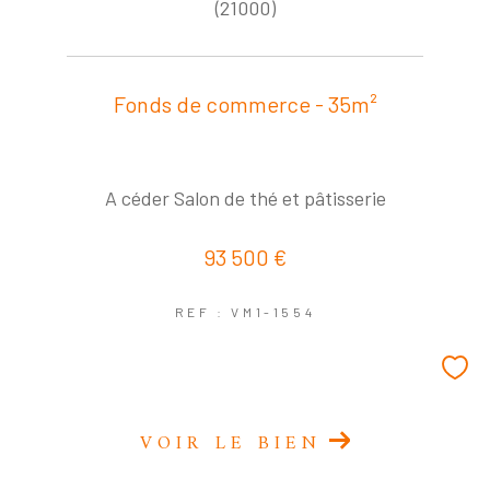
COUPS DE COEUR
EXCLUSIVITÉS
(21000)
NOUVEAUTÉS
Fonds de commerce - 35m²
RECHERCHER
A céder Salon de thé et pâtisserie
93 500 €
REF : VM1-1554
VOIR LE BIEN