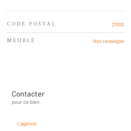
CODE POSTAL
TRAD_ZEPHYR_Caracteristique
TRAD_ZEPHYR_Valeurs
21000
MEUBLÉ
Non renseigné
Contacter
pour ce bien
L'agence