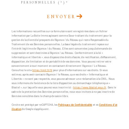
PERSONNELLES (*)*
ENVOYER
Les informations recueillies sur ce formulaire sont enregistrées dans un fichier
informatisé par La Boite Immo agissant comme Sous-traitant du traitement pour la
gestion de la clientèle/prospects de l'Agence / du Réseau qui reste Responsable du
Traitement de vos Données personnelles. La base légale du traitement repose sur
l'intérêt légitime de l'Agence / du Réseau. Elles sont conservées jusqu'à demande de
suppression et sont destinées à l'Agence / au Réseau. Conformément à la loi «
informatique et libertés », vous disposez des droits d’accès, de rectification, d’effacement,
d’opposition, de limitation et de portabilité de vos données. Vous pouvez retirer votre
consentement à tout moment en contactant directement l’Agence / Le Réseau.
Consultez le site
https://cnil.fr/fr
pour plus d’informations sur vos droits. Si vous
estimez, après avoir contacté l'Agence / le Réseau, que vos droits « Informatique et
Libertés » ne sont pas respectés, vous pouvez adresser une réclamation à la CNIL. Nous
vous informons de l’existence de la liste d'opposition au démarchage téléphonique «
Bloctel », sur laquelle vous pouvez vous inscrire ici :
https://www.bloctel.gouv.fr
. Dans le
cadre de la protection des Données personnelles, nous vous invitons à ne pas inscrire de
Données sensibles dans le champ de saisie libre.
Ce site est protégé par reCAPTCHA, les
Politiques de Confidentialité
et es
Conditions d'ut
ilisation
de Google s'appliquent.