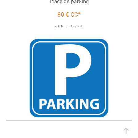
COUPS DE COEUR
EXCLUSIVITÉS
Place de parking
NOUVEAUTÉS
80 €
CC*
REF : G244
RECHERCHER