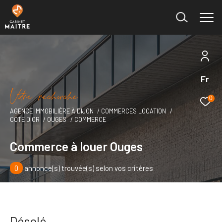
Fr
Effectuer une recherche
V
o
r
e
r
e
c
e
c
e
et trouver le bien qui correspond à vos critères
0
AGENCE IMMOBILIÈRE À DIJON
COMMERCES LOCATION
COTE D OR
OUGES
COMMERCE
Type
d'offre
Location immobilier professionnel
Commerce à louer Ouges
Type
de
0
annonce(s) trouvée(s) selon vos critères
Type de bien
bien
Ville
Désolé