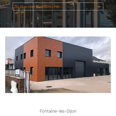
Budget
Du plus cher au moins cher
Budget
Surface
Surface
Pièces
Pièces
Référence
AFFINER LES CRITÈRES
TERRASSE
PARKING
PISCINE
FILTRER PAR
Fontaine-lès-Dijon