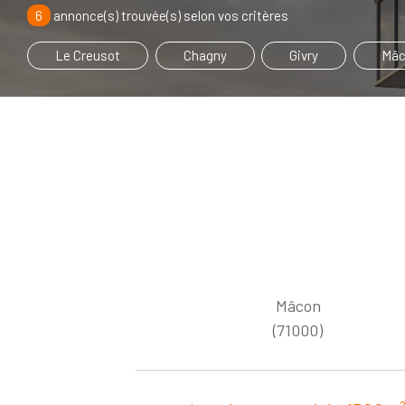
6
annonce(s) trouvée(s) selon vos critères
Le Creusot
Chagny
Givry
Mâc
Mâcon
(71000)