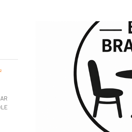
²
BAR
OLE