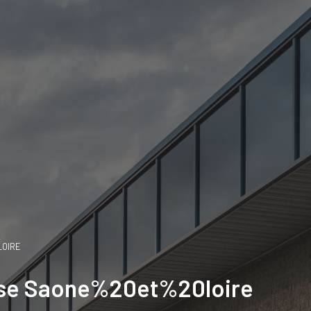
OIRE
rise Saone%20et%20loire