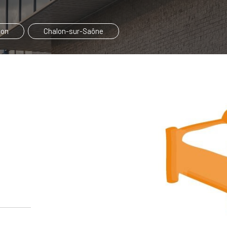
on
Chalon-sur-Saône