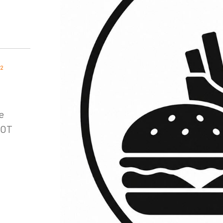
²
e
SOT