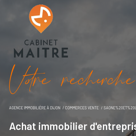
V
o
r
e
r
e
c
e
c
e
AGENCE IMMOBILIÈRE À DIJON
COMMERCES VENTE
SAONE%20ET%20L
Achat immobilier d'entrep