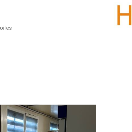
²
oiles